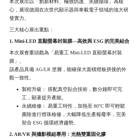
本次展出以「創新材料、極致防護、永續循環」為核
心，展現德淵在次世代顯示器與車載電子領域的強大研
發實力。
三大核心展出重點：
1. Mini-LED 直顯螢幕封裝膜—高效與 ESG 的完美結合
本次展會重頭戲為「易重工 Mini-LED 直顯螢幕封裝
膜」。
該產品具備 AG/LR 塗層，能確保大面積燈板拼接的外
觀一致性。
製程升級： 搭配真空貼合技術，數分鐘即可完
工，顯著提升產能。
永續維修： 易重工特性，加熱至 80°C 即可輕鬆
撕除進行燈珠檢修，大幅降低生產報廢率，完美
契合 ESG 循環經濟趨勢。
2. AR/VR 與攝影模組專用：光熱雙重固化膠