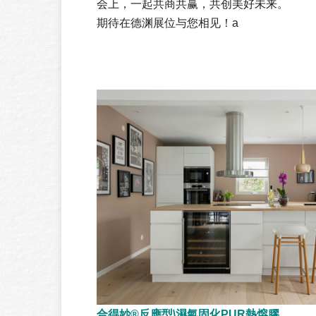
会上，一起共商共赢，共创美好未来。
期待在德渊展位与您相见！a
合得妙®反應型\濕氣固化PUR熱熔膠