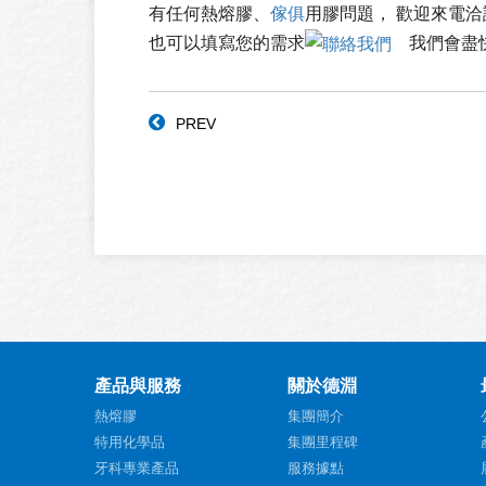
有任何熱熔膠、
傢俱
用膠問題， 歡迎來電洽詢 0
也可以填寫您的需求
我們會盡
PREV
產品與服務
關於德淵
熱熔膠
集團簡介
特用化學品
集團里程碑
牙科專業產品
服務據點