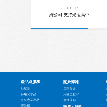
2021-11-17
總公司 支持光復高中
產品與服務
關於德淵
熱熔膠
集團簡介
特用化學品
集團里程碑
牙科專業產品
服務據點
振動機
投資人關係