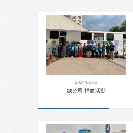
公
益
活
動
相
簿
列
表
2024-01-05
總公司 捐血活動